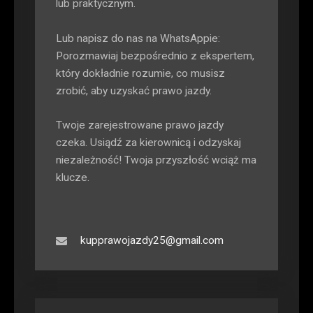
lub praktycznym.
Lub napisz do nas na WhatsAppie:
Porozmawiaj bezpośrednio z ekspertem,
który dokładnie rozumie, co musisz
zrobić, aby uzyskać prawo jazdy.
Twoje zarejestrowane prawo jazdy
czeka. Usiądź za kierownicą i odzyskaj
niezależność! Twoja przyszłość wciąż ma
klucze.
kupprawojazdy25@gmail.com