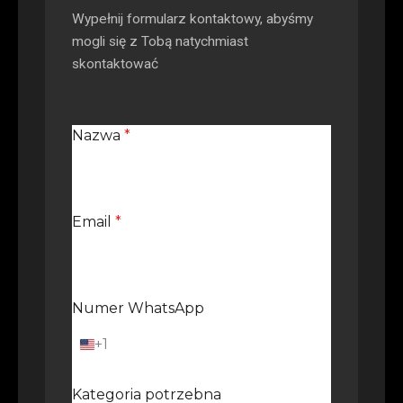
Wypełnij formularz kontaktowy, abyśmy
mogli się z Tobą natychmiast
skontaktować
Nazwa
*
Email
*
Numer WhatsApp
+1
U
n
i
Kategoria potrzebna
t